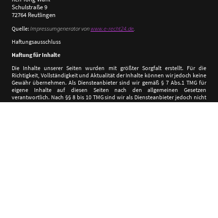
Schulstraße 9
72764 Reutlingen
Quelle:
Impressumgenerator von
www.e-recht24.de
.
Haftungsausschluss
Haftung für Inhalte
Die Inhalte unserer Seiten wurden mit größter Sorgfalt erstellt. Für die
Richtigkeit, Vollständigkeit und Aktualität der Inhalte können wir jedoch keine
Gewähr übernehmen. Als Diensteanbieter sind wir gemäß § 7 Abs.1 TMG für
eigene Inhalte auf diesen Seiten nach den allgemeinen Gesetzen
verantwortlich. Nach §§ 8 bis 10 TMG sind wir als Diensteanbieter jedoch nicht
verpflichtet, übermittelte oder gespeicherte fremde Informationen zu
überwachen oder nach Umständen zu forschen, die auf eine rechtswidrige
Tätigkeit hinweisen. Verpflichtungen zur Entfernung oder Sperrung der
Nutzung von Informationen nach den allgemeinen Gesetzen bleiben hiervon
unberührt. Eine diesbezügliche Haftung ist jedoch erst ab dem Zeitpunkt der
Kenntnis einer konkreten Rechtsverletzung möglich. Bei Bekanntwerden von
entsprechenden Rechtsverletzungen werden wir diese Inhalte umgehend
entfernen.
Haftung für Links
Unser Angebot enthält Links zu externen Webseiten Dritter, auf deren Inhalte
wir keinen Einfluss haben. Deshalb können wir für diese fremden Inhalte auch
keine Gewähr übernehmen. Für die Inhalte der verlinkten Seiten ist stets der
jeweilige Anbieter oder Betreiber der Seiten verantwortlich. Die verlinkten
Seiten wurden zum Zeitpunkt der Verlinkung auf mögliche Rechtsverstöße